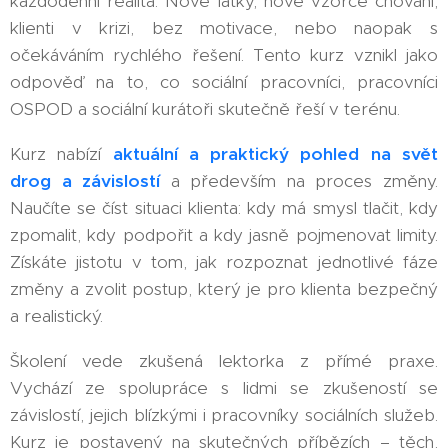
každodenní realita. Nové látky, nové vzorce chování,
klienti v krizi, bez motivace, nebo naopak s
očekáváním rychlého řešení. Tento kurz vznikl jako
odpověď na to, co sociální pracovníci, pracovníci
OSPOD a sociální kurátoři skutečně řeší v terénu.
Kurz nabízí
aktuální a praktický pohled na svět
drog a závislostí
a především na proces změny.
Naučíte se číst situaci klienta: kdy má smysl tlačit, kdy
zpomalit, kdy podpořit a kdy jasně pojmenovat limity.
Získáte jistotu v tom, jak rozpoznat jednotlivé fáze
změny a zvolit postup, který je pro klienta bezpečný
a realistický.
Školení vede zkušená lektorka z přímé praxe.
Vychází ze spolupráce s lidmi se zkušeností se
závislostí, jejich blízkými i pracovníky sociálních služeb.
Kurz je postavený na skutečných příbězích – těch,