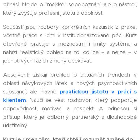
přináší. Nejde o "měkké" sebepoznání, ale o nástroj,
který zvyšuje profesní jistotu a odolnost.
Součástí jsou rozbory konkrétních kazuistik z praxe,
včetně práce s lidmi v institucionalizované péči. Kurz
otevřeně pracuje s možnostmi i limity systému a
nabízí realistický pohled na to, co lze – a nelze – v
jednotlivých fázích změny očekávat.
Absolventi získají přehled o aktuálních trendech v
oblasti návykových látek a nových psychoaktivních
substancí, ale hlavně
praktickou jistotu v práci s
klientem
. Naučí se vést rozhovor, který podporuje
odpovědnost, motivaci a respekt. A odnesou si
přístup, který je odborný, partnerský a dlouhodobě
udržitelný.
Kurz je určen těm, kteří chtějí rozumět změně do