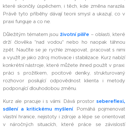
které skončily úspěchem, i těch, kde změna narazila.
Právě tyto příběhy dávají teorii smysl a ukazují, co v
praxi funguje a co ne.
Důležitým tématem jsou
životní pilíře
– oblasti, které
drží člověka "nad vodou" nebo ho naopak táhnou
zpět. Naučíte se je rychle zmapovat, pracovat s nimi
a využít je jako zdroj motivace i stabilizace. Kurz nabízí
konkrétní nástroje, které můžete ihned použít v praxi:
práci s prožitkem, pocitové deníky, strukturovaný
rozhovor posilující odpovědnost klienta i metody
podporující dlouhodobou změnu.
Kurz ale pracuje i s vámi. Dává prostor
sebereflexi,
sdílení a kritickému myšlení
.
Pomáhá pojmenovat
vlastní hranice, nejistoty i zdroje a lépe se orientovat
v náročných situacích, které práce se závislostí