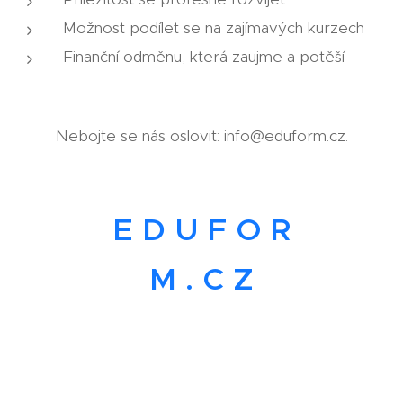
Možnost podílet se na zajímavých kurzech
Finanční odměnu, která zaujme a potěší
Nebojte se nás oslovit: info@eduform.cz.
E D U F O R
M . C Z