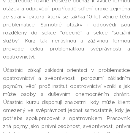
v teoretické rovině. Posléze dochází k výuce formou
otázek a odpovědí, popřípadě sdílení praxe zejména
ze strany lektora, který se takřka 10 let věnuje této
problematice. Samotné otázky i odpovědi jsou
rozděleny do sekce "obecné" a sekce "sociální
služby". Kurz tak nenásilnou a záživnou formou
provede celou problematikou svéprávnosti a
opatrovnictví.
Účastníci získají základní orientaci v problematice
opatrovnictví a svéprávnosti, porozumí základním
pojmům, vědí, proč institut opatrovnictví vznikl a jak
může osoby s duševním onemocněním chránit.
Účastníci kurzu disponují znalostmi, kdy může klient
omezený ve svéprávnosti jednat samostatně, kdy je
potřeba spolupracovat s opatrovníkem. Pracovník
zná pojmy jako právní osobnost, svéprávnost, právní