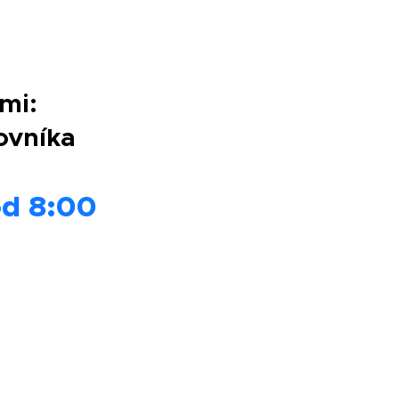
ými:
covníka
od 8:00