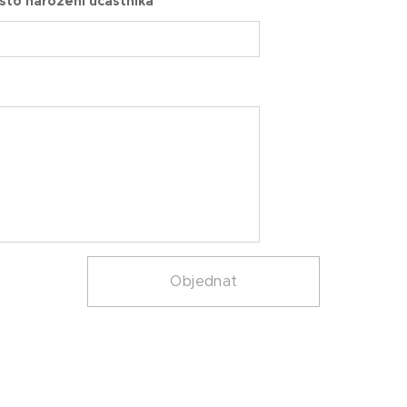
sto narození účastníka
Objednat