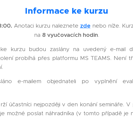
Informace ke kurzu
8:00.
zde
Anotaci kurzu naleznete
nebo níže. Kurz
8 vyučovacích hodin
na
.
je ke kurzu budou zaslány na uvedený e-mail 
kolení probíhá přes platformu MS TEAMS. Není tř
í.
láno e-mailem objednateli po vyplnění eval
ží účastníci nejpozději v den konání semináře. V 
 je možné poslat náhradníka (v tomto případě je 