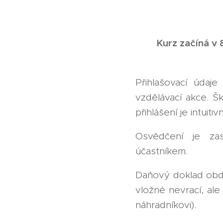
Kurz začíná v 
Přihlašovací úda
vzdělávací akce. Š
přihlášení je intuitivn
Osvědčení je zas
účastníkem.
Daňový doklad obdr
vložné nevrací, ale
náhradníkovi).