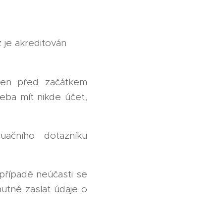
 je akreditován
den před začátkem
eba mít nikde účet,
uačního dotazníku
případě neúčasti se
nutné zaslat údaje o