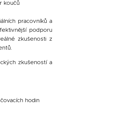
er koučů
álních pracovníků a
fektivnější podporu
reálné zkušenosti z
entů.
tických zkušeností a
čovacích hodin