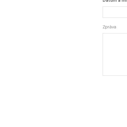
Datum a mí
Zpráva