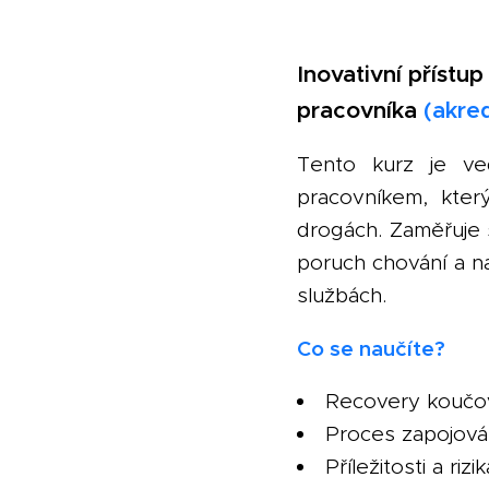
Inovativní přístup
pracovníka
(akre
Tento kurz je ve
pracovníkem, kter
drogách. Zaměřuje 
poruch chování a na
službách.
Co se naučíte?
Recovery koučová
Proces zapojová
Příležitosti a ri