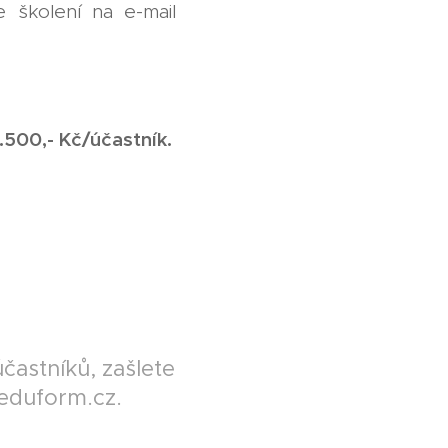
 školení na e-mail
.500,- Kč/účastník.
častníků, zašlete
eduform.cz.