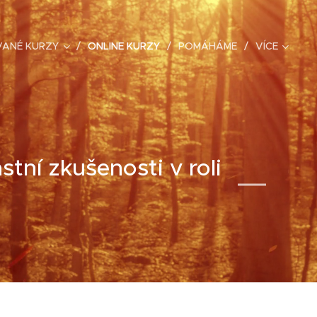
VANÉ KURZY
ONLINE KURZY
POMÁHÁME
VÍCE
stní zkušenosti v roli