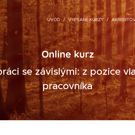
ÚVOD
VYPSANÉ KURZY
AKREDITO
Online kurz
práci se závislými: z pozice vla
pracovníka