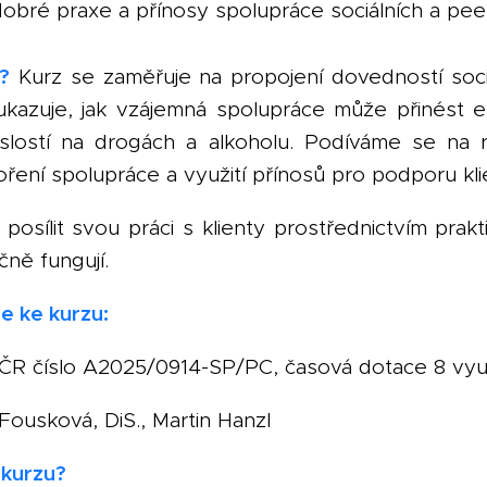
 dobré praxe a přínosy spolupráce sociálních a pe
?
Kurz se zaměřuje na propojení dovedností soci
kazuje, jak vzájemná spolupráce může přinést e
islostí na drogách a alkoholu. Podíváme se na 
ření spolupráce a využití přínosů pro podporu kli
posílit svou práci s klienty prostřednictvím prak
ně fungují.
e ke kurzu:
R číslo A2025/0914-SP/PC, časová dotace 8 vyu
 Fousková, DiS., Martin Hanzl
 kurzu?