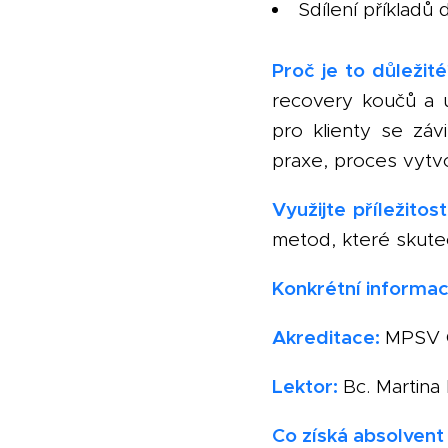
Sdílení příkladů
Proč je to důležité
recovery koučů a u
pro klienty se záv
praxe, proces vytvo
Využijte příležitost
metod, které skuteč
Konkrétní informac
Akreditace:
MPSV Č
Lektor:
Bc. Martina
Co získá absolvent