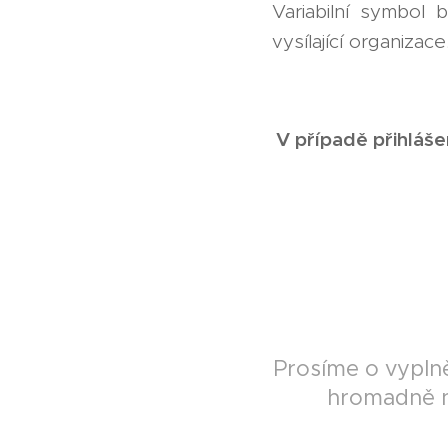
Variabilní symbol
vysílající organiza
V případě přihláše
Prosíme o vyplně
hromadně n